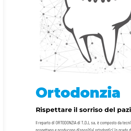
Ortodonzia
Rispettare il sorriso del paz
Il reparto di ORTODONZIA di T.D.L sa. è composto da tecni
progettano e producono dispositivi ortodontici in grado d