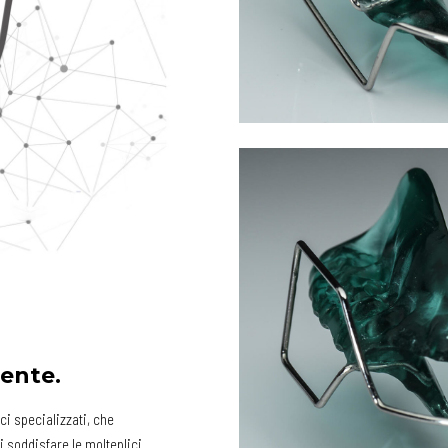
iente.
ci specializzati, che
i soddisfare le molteplici