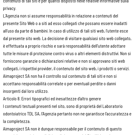
contenuto di tali siti e per quanto disposto nelle relative informative sulla
privacy.
L’Agenzia non si assume responsabilità in relazione a contenuti del
presente Sito Web o a siti ad esso collegati che possano essere inadatti
all’uso da parte di bambini. In caso di utilizzo di tali siti web, l’utente esce
dal presente sito web. La decisione di visitare qualsiasi sito web collegato,
è effettuata a proprio rischio e sarà responsabilità dell’utente adottare
tutte le misure di protezione contro virus o altri elementi distruttivi. Non si
forniscono garanzie o dichiarazioni relative e non si approvano siti web
collegati, i rispettivi provider, il contenuto del sito web, i prodotti o servizi.
Aimaproject SA non ha il controllo sul contenuto di tali siti e non si
accettano responsabilità correlate o per eventuali perdite o danni
insorgenti dal loro utilizzo.
Articolo 8. Errori tipografici ed inesattezze d’altro genere
I contenuti testuali presenti nel sito, sono di proprietà del Laboratorio
odontoiatrico TDL SA, l’Agenzia pertanto non ne garantisce l’accuratezza e
la completezza.
Aimaproject SA non è dunque responsabile per il contenuto di questo